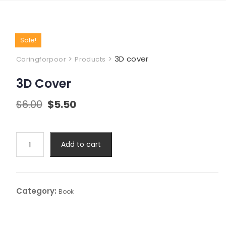
Sale!
>
>
3D cover
Caringforpoor
Products
3D Cover
$
6.00
$
5.50
Add to cart
Category:
Book