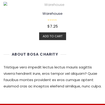
t
o
f
5
Warehouse
R
$
7.25
a
t
e
d
ADD TO CART
0
o
u
t
o
f
ABOUT BOSA CHARITY
5
Tristique vero impedit lectus lectus mauris sagittis
viverra hendrerit irure, eros tempor vel aliquam? Quae
faucibus montes provident ex eros cumque aptent
euismod cras ac inceptos eleifend similique, nunc culpa.